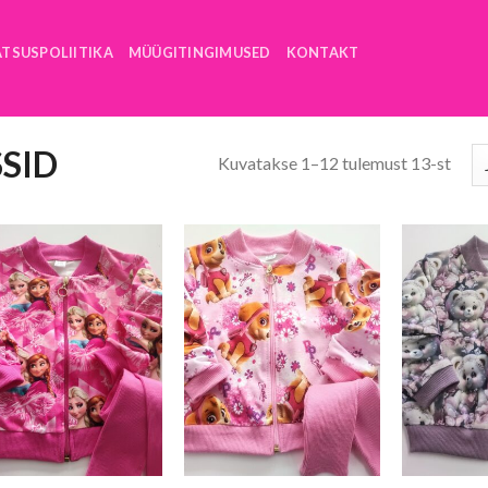
ATSUSPOLIITIKA
MÜÜGITINGIMUSED
KONTAKT
SID
Kuvatakse 1–12 tulemust 13-st
+
+