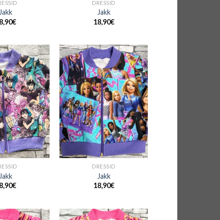
RESSID
DRESSID
Jakk
Jakk
8,90
€
18,90
€
+
RESSID
DRESSID
Jakk
Jakk
8,90
€
18,90
€