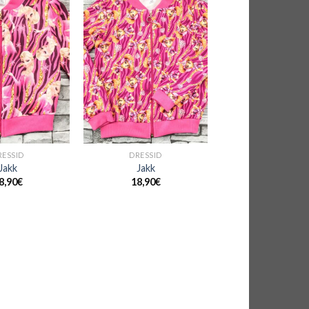
+
RESSID
DRESSID
Jakk
Jakk
8,90
€
18,90
€