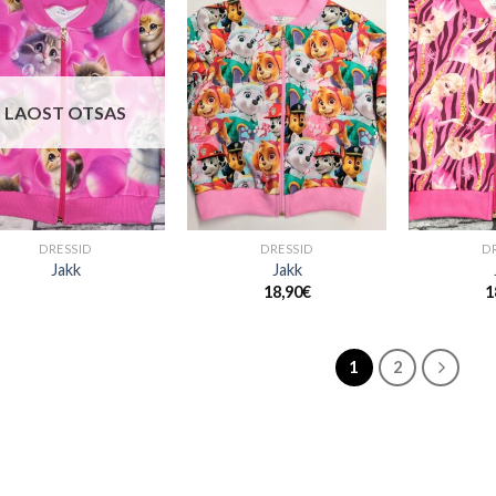
LAOST OTSAS
+
+
DRESSID
DRESSID
D
Jakk
Jakk
18,90
€
1
1
2