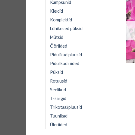
Kampsunid
Kleidid
Komplektid
Lühikesed püksid
Mütsid
Ööriided
Pidulikud pluusid
+
Pidulikud riided
Püksid
Retuusid
Seelikud
T-särgid
Trikotaažpluusid
Tuunikad
Üleriided