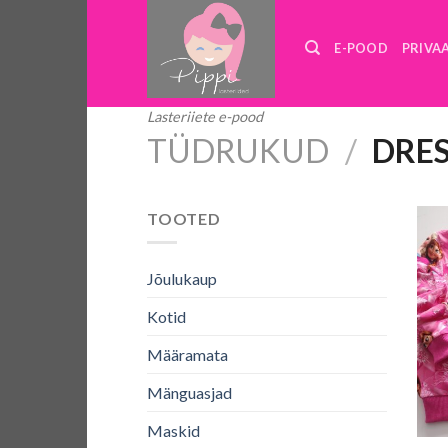
Skip
to
E-POOD
PRIVA
content
Lasteriiete e-pood
TÜDRUKUD
/
DRES
TOOTED
Jõulukaup
Kotid
Määramata
Mänguasjad
+
Maskid