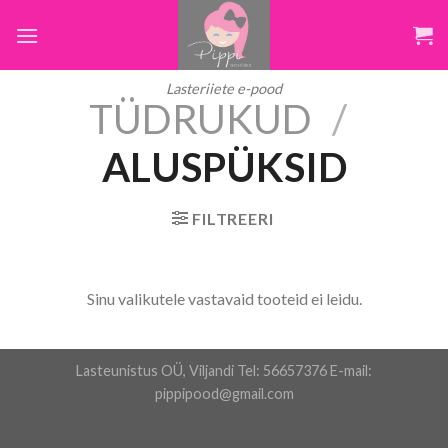
Skip
to
content
Lasteriiete e-pood
TÜDRUKUD
/
ALUSPÜKSID
FILTREERI
Sinu valikutele vastavaid tooteid ei leidu.
Lasteunistus OÜ, Viljandi Tel: 56657376 E-mail:
pippipood@gmail.com