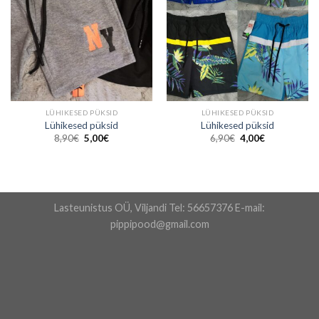
LÜHIKESED PÜKSID
LÜHIKESED PÜKSID
Lühikesed püksid
Lühikesed püksid
Algne
Praegune
Algne
Praegune
8,90
€
5,00
€
6,90
€
4,00
€
hind
hind
hind
hind
oli:
on:
oli:
on:
8,90€.
5,00€.
6,90€.
4,00€.
Lasteunistus OÜ, Viljandi Tel: 56657376 E-mail:
pippipood@gmail.com