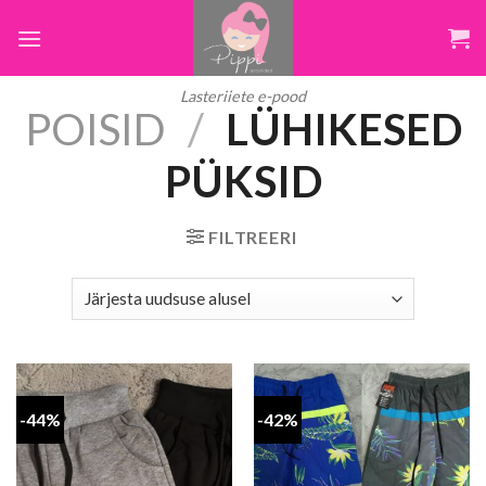
Skip
to
content
Lasteriiete e-pood
POISID
/
LÜHIKESED
PÜKSID
FILTREERI
-44%
-42%