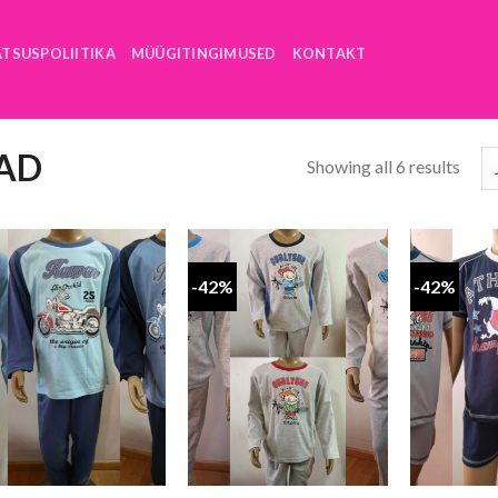
ATSUSPOLIITIKA
MÜÜGITINGIMUSED
KONTAKT
AD
Showing all 6 results
-42%
-42%
+
+