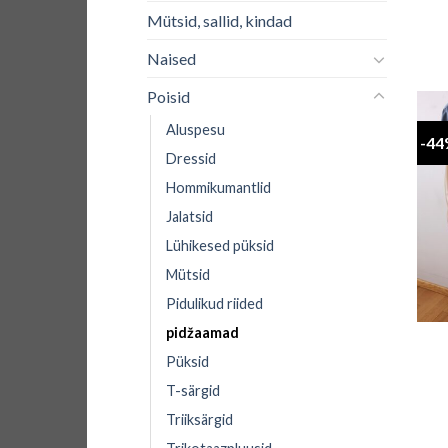
Mütsid, sallid, kindad
Naised
Poisid
Aluspesu
-4
Dressid
Hommikumantlid
Jalatsid
Lühikesed püksid
Mütsid
Pidulikud riided
+
pidžaamad
Püksid
T-särgid
Triiksärgid