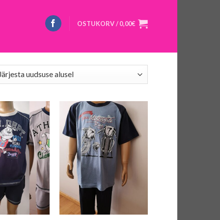
OSTUKORV /
0,00
€
+