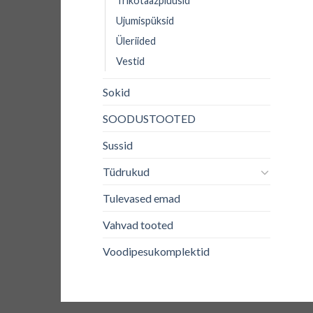
Trikotaazpluusid
Ujumispüksid
Üleriided
Vestid
Sokid
SOODUSTOOTED
Sussid
Tüdrukud
Tulevased emad
Vahvad tooted
Voodipesukomplektid