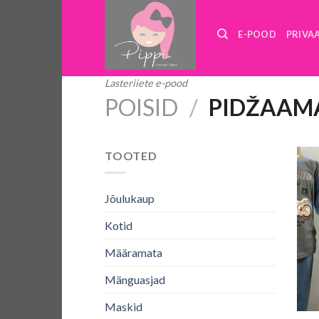
Skip
to
E-POOD
PRIVA
content
Lasteriiete e-pood
POISID
/
PIDŽAAM
TOOTED
Jõulukaup
Kotid
Määramata
Mänguasjad
+
Maskid