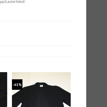
ppiLasteriided/
-61%