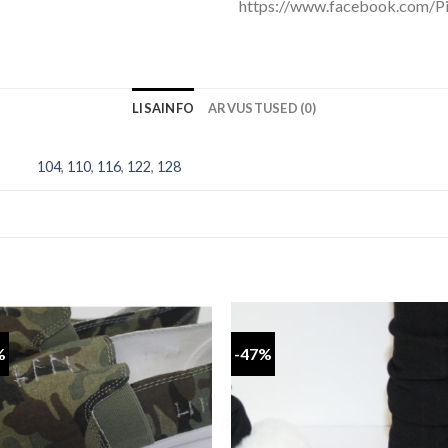
https://www.facebook.com/Pi
LISAINFO
ARVUSTUSED (0)
104
,
110
,
116
,
122
,
128
%
-47%