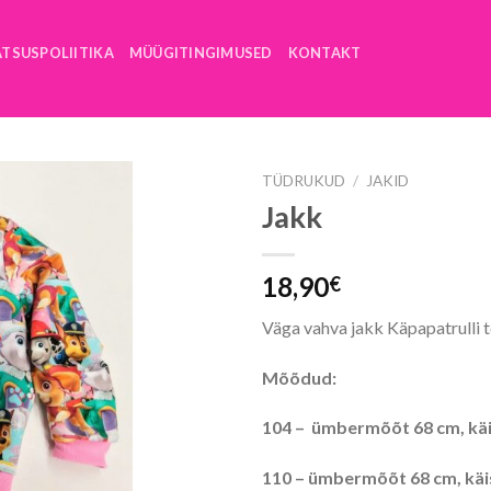
ATSUSPOLIITIKA
MÜÜGITINGIMUSED
KONTAKT
TÜDRUKUD
/
JAKID
Jakk
18,90
€
Väga vahva jakk Käpapatrulli te
Mõõdud:
104 – ümbermõõt 68 cm, käi
110 – ümbermõõt 68 cm, käis