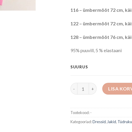
116 – ümbermõõt 72 cm, käis
122 – ümbermõõt 72 cm, käi
128 – ümbermõõt 76 cm, käis
95% puuvill, 5 % elastaani
SUURUS
Jakk kogus
LISA KOR
Tootekood:
-
Kategooriad:
Dressid
,
Jakid
,
Tüdruk