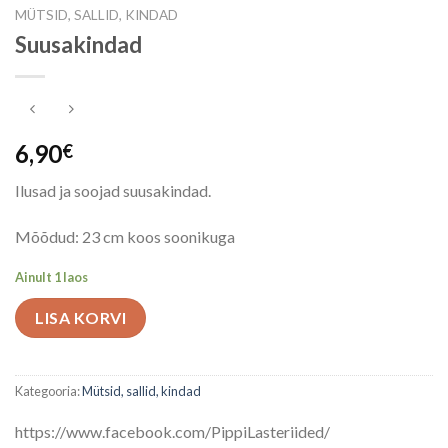
MÜTSID, SALLID, KINDAD
Suusakindad
6,90
€
Ilusad ja soojad suusakindad.
Mõõdud: 23 cm koos soonikuga
Ainult 1 laos
LISA KORVI
Kategooria:
Mütsid, sallid, kindad
https://www.facebook.com/PippiLasteriided/