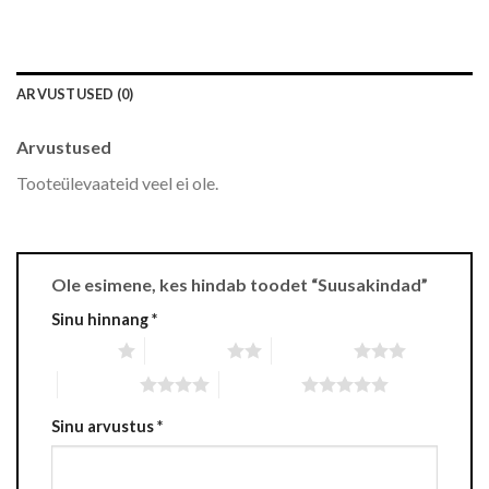
ARVUSTUSED (0)
Arvustused
Tooteülevaateid veel ei ole.
Ole esimene, kes hindab toodet “Suusakindad”
Sinu hinnang
*
1 tärn 5-st
2 tärni 5-st
3 tärni 5-st
4 tärni 5-st
5 tärni 5-st
Sinu arvustus
*