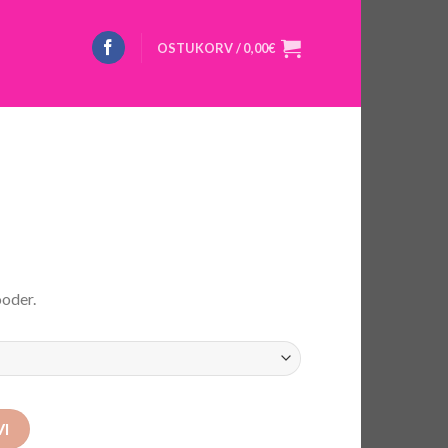
OSTUKORV /
0,00
€
ooder.
VI