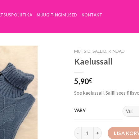
ATSUSPOLIITIKA
MÜÜGITINGIMUSED
KONTAKT
MÜTSID, SALLID, KINDAD
Kaelussall
5,90
€
Soe kaelussall. Sallil sees fliisv
VÄRV
Kaelussall kogus
LISA KOR