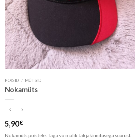
POISID
/
MÜTSID
Nokamüts
5,90
€
Nokamüts poistele. Taga võimalik takjakinnitusega suurust