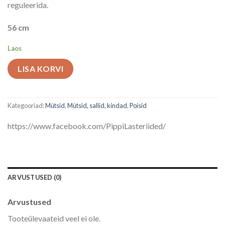
reguleerida.
56 cm
Laos
LISA KORVI
Kategooriad:
Mütsid
,
Mütsid, sallid, kindad
,
Poisid
https://www.facebook.com/PippiLasteriided/
ARVUSTUSED (0)
Arvustused
Tooteülevaateid veel ei ole.