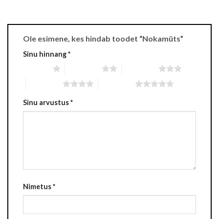
Ole esimene, kes hindab toodet “Nokamüts”
Sinu hinnang
*
1 tärn 5-st
2 tärni 5-st
3 tärni 5-st
4 tärni 5-st
5 tärni 5-st
Sinu arvustus
*
Nimetus
*