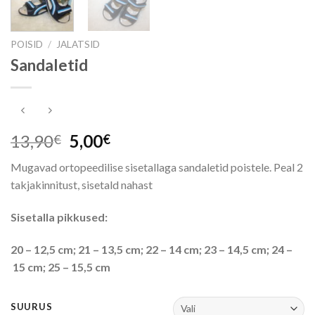
POISID
/
JALATSID
Sandaletid
Algne
Praegune
13,90
5,00
€
€
hind
hind
Mugavad ortopeedilise sisetallaga sandaletid poistele. Peal 2
oli:
on:
takjakinnitust, sisetald nahast
13,90€.
5,00€.
Sisetalla pikkused:
20 – 12,5 cm; 21 – 13,5 cm; 22 – 14 cm; 23 – 14,5 cm; 24 –
15 cm; 25 – 15,5 cm
SUURUS