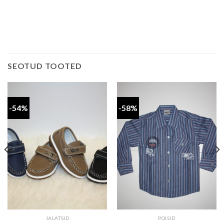
SEOTUD TOOTED
-54%
-58%
JALATSID
POISID