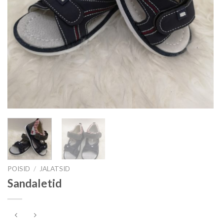
POISID
/
JALATSID
Sandaletid