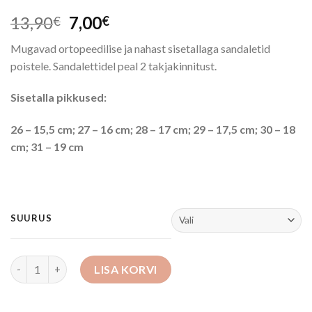
Algne
Praegune
13,90
7,00
€
€
hind
hind
Mugavad ortopeedilise ja nahast sisetallaga sandaletid
oli:
on:
poistele. Sandalettidel peal 2 takjakinnitust.
13,90€.
7,00€.
Sisetalla pikkused:
26 – 15,5 cm; 27 – 16 cm; 28 – 17 cm; 29 – 17,5 cm; 30 – 18
cm; 31 – 19 cm
SUURUS
Sandaletid kogus
LISA KORVI