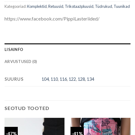
Kategooriad:
Komplektid
,
Retuusid
,
Trikotaažpluusid
,
Tüdrukud
,
Tuunikad
https://www.facebook.com/PippiLasteriided/
LISAINFO
ARVUSTUSED (0)
SUURUS
104
,
110
,
116
,
122
,
128
,
134
SEOTUD TOOTED
-47%
-41%