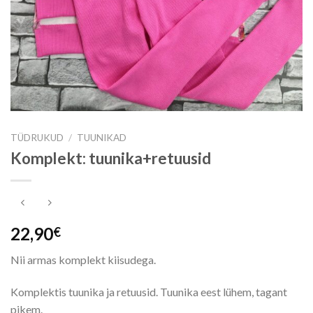
TÜDRUKUD
/
TUUNIKAD
Komplekt: tuunika+retuusid
22,90
€
Nii armas komplekt kiisudega.
Komplektis tuunika ja retuusid. Tuunika eest lühem, tagant
pikem.