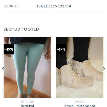
SUURUS
104
,
110
,
116
,
122
,
134
SEOTUD TOOTED
-49%
-47%
RETUUSID
JALATSID
Retuusid
Kevad – sügis saapad