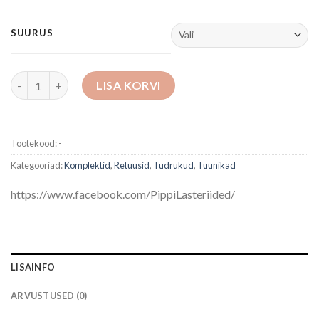
SUURUS
Komplekt: tuunika+retuusid kogus
LISA KORVI
Tootekood:
-
Kategooriad:
Komplektid
,
Retuusid
,
Tüdrukud
,
Tuunikad
https://www.facebook.com/PippiLasteriided/
LISAINFO
ARVUSTUSED (0)