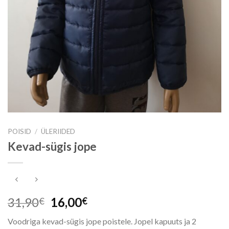
POISID
/
ÜLERIIDED
Kevad-sügis jope
Algne
Praegune
31,90
16,00
€
€
hind
hind
Voodriga kevad-sügis jope poistele. Jopel kapuuts ja 2
oli:
on: