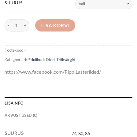
SUURUS
Punane triiksärk lipsuga kogus
LISA KORVI
Tootekood:
-
Kategooriad:
Pidulikud riided
,
Triiksärgid
https://www.facebook.com/PippiLasteriided/
LISAINFO
ARVUSTUSED (0)
SUURUS
74
,
80
,
86