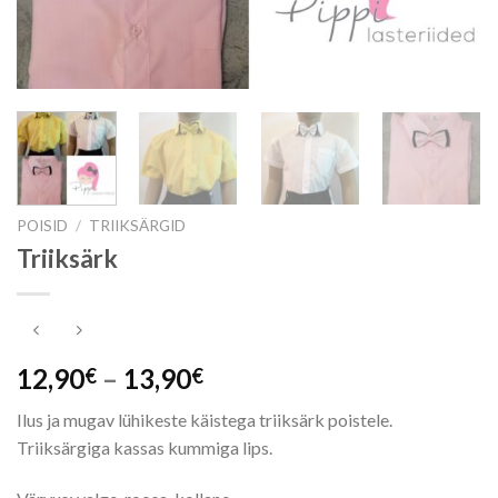
POISID
/
TRIIKSÄRGID
Triiksärk
Hinnavahemik:
12,90
–
13,90
€
€
12,90€
Ilus ja mugav lühikeste käistega triiksärk poistele.
kuni
Triiksärgiga kassas kummiga lips.
13,90€