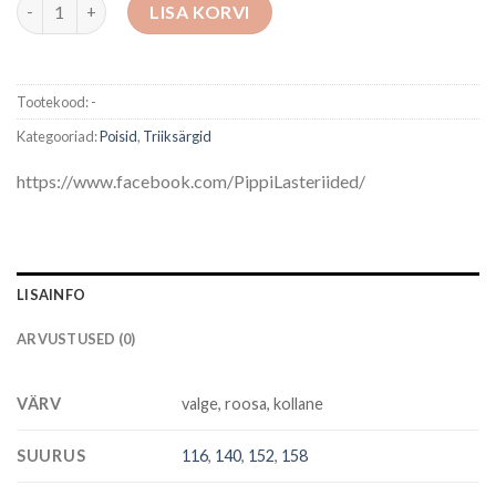
Triiksärk kogus
LISA KORVI
Tootekood:
-
Kategooriad:
Poisid
,
Triiksärgid
https://www.facebook.com/PippiLasteriided/
LISAINFO
ARVUSTUSED (0)
VÄRV
valge, roosa, kollane
SUURUS
116
,
140
,
152
,
158