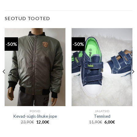
SEOTUD TOOTED
-50%
-50%
POISID
JALATSID
Kevad-sügis õhuke jope
Tennised
Algne
Praegune
Algne
Praegune
23,90
€
12,00
€
11,90
€
6,00
€
hind
hind
hind
hind
oli:
on:
oli:
on:
23,90€.
12,00€.
11,90€.
6,00€.