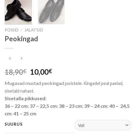
POISID
/
JALATSID
Peokingad
Algne
Praegune
18,90
10,00
€
€
hind
hind
Mugavad mustad peokingad poistele.
Kingadel peal paelad,
oli:
on:
sisetald nahast.
18,90€.
10,00€.
Sisetalla pikkused:
36 – 22 cm: 37 – 22,5 cm: 38 – 23 cm: 39 – 24 cm: 40 – 24,5
cm: 41 – 25 cm
SUURUS