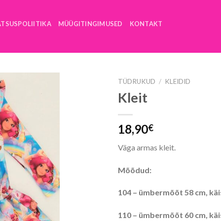
ATSUSPOLIITIKA
MÜÜGITINGIMUSED
KONTAKT
TÜDRUKUD
/
KLEIDID
Kleit
18,90
€
Väga armas kleit.
Mõõdud:
104 – ümbermõõt 58 cm, käis
110 – ümbermõõt 60 cm, käis