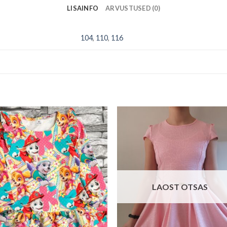
LISAINFO
ARVUSTUSED (0)
104
,
110
,
116
LAOST OTSAS