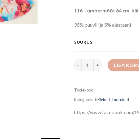
116 – ümbermõõt 64 cm, käis
95% puuvill ja 5% elastaani
SUURUS
Kleit kogus
LISA KOR
Tootekood:
-
Kategooriad:
Kleidid
,
Tüdrukud
https://www.facebook.com/Pi