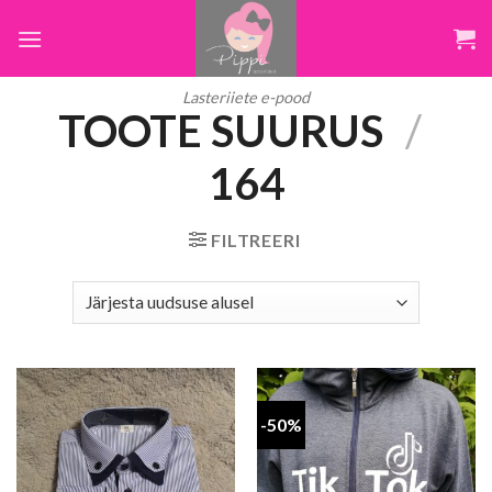
Skip
to
content
Lasteriiete e-pood
TOOTE SUURUS
/
164
FILTREERI
-50%