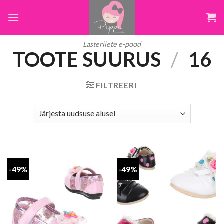
Skip
to
content
Lasteriiete e-pood
TOOTE SUURUS
/
16
FILTREERI
-49%
-49%