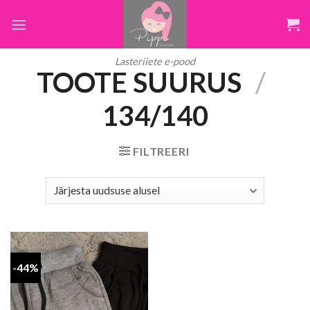
Skip
to
content
Lasteriiete e-pood
TOOTE SUURUS
/
134/140
FILTREERI
-44%