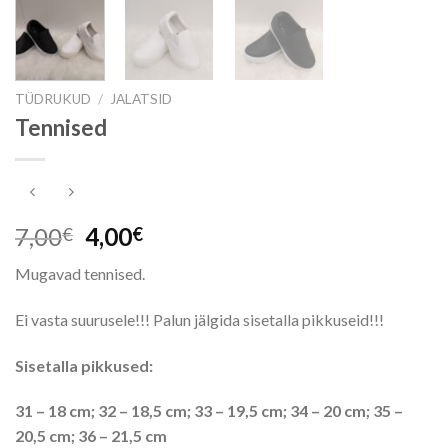
TÜDRUKUD
/
JALATSID
Tennised
Algne
Praegune
7,00
4,00
€
€
hind
hind
Mugavad tennised.
oli:
on:
7,00€.
4,00€.
Ei vasta suurusele!!! Palun jälgida sisetalla pikkuseid!!!
Sisetalla pikkused:
31 – 18 cm;
32 – 18,5 cm;
33 – 19,5 cm;
34 – 20 cm;
35 –
20,5 cm;
36 – 21,5 cm