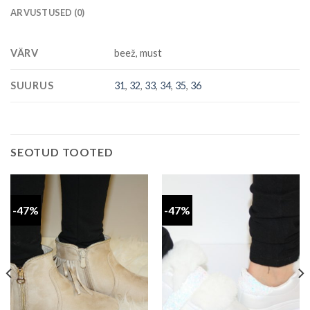
ARVUSTUSED (0)
VÄRV
beež, must
SUURUS
31
,
32
,
33
,
34
,
35
,
36
SEOTUD TOOTED
-47%
-47%