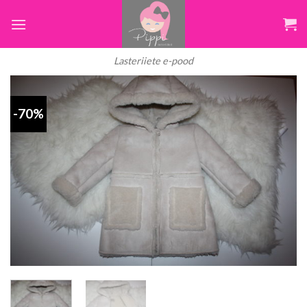
Skip
to
content
Lasteriiete e-pood
-70%