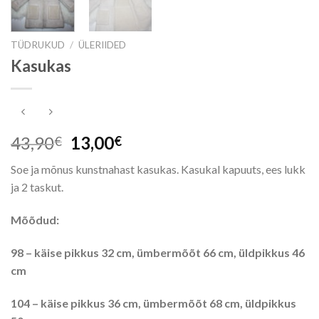
TÜDRUKUD
/
ÜLERIIDED
Kasukas
Algne
Praegune
43,90
13,00
€
€
hind
hind
Soe ja mõnus kunstnahast kasukas. Kasukal kapuuts, ees lukk
oli:
on:
ja 2 taskut.
43,90€.
13,00€.
Mõõdud:
98 – käise pikkus 32 cm, ümbermõõt 66 cm, üldpikkus 46
cm
104 – käise pikkus 36 cm, ümbermõõt 68 cm, üldpikkus