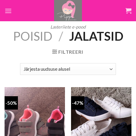
Skip
to
content
Lasteriiete e-pood
POISID
/
JALATSID
FILTREERI
-50%
-47%