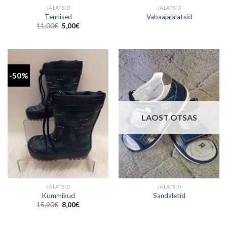
JALATSID
JALATSID
Tennised
Vabaajajalatsid
Algne
Praegune
11,00
€
5,00
€
hind
hind
oli:
on:
11,00€.
5,00€.
-50%
LAOST OTSAS
JALATSID
JALATSID
Kummikud
Sandaletid
Algne
Praegune
15,90
€
8,00
€
hind
hind
oli:
on:
15,90€.
8,00€.