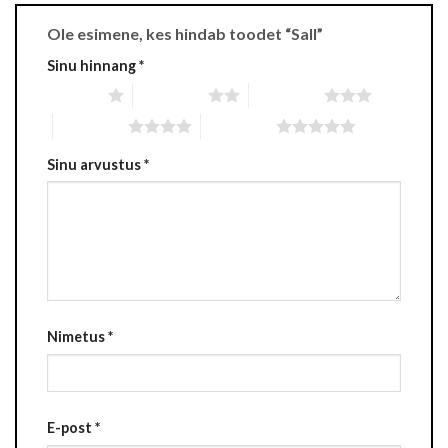
Ole esimene, kes hindab toodet “Sall”
Sinu hinnang
*
1 tärn 5-st
2 tärni 5-st
3 tärni 5-st
4 tärni 5-st
5 tärni 5-st
Sinu arvustus
*
Nimetus
*
E-post
*