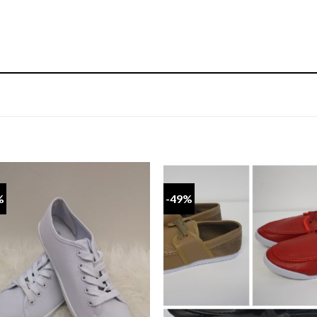
%
-49%