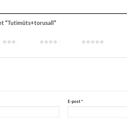
et “Tutimüts+torusall”
st
4 tärni 5-st
5 tärni 5-st
E-post
*