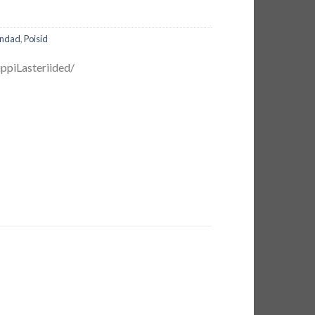
kindad
,
Poisid
ppiLasteriided/