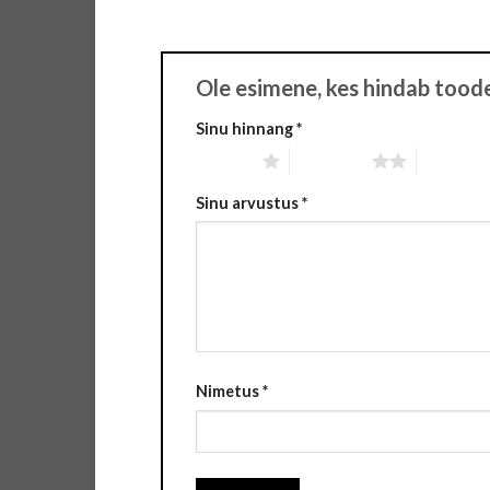
Ole esimene, kes hindab tood
Sinu hinnang
*
1 tärn 5-st
2 tärni 5-st
3 tärni 5-
Sinu arvustus
*
Nimetus
*