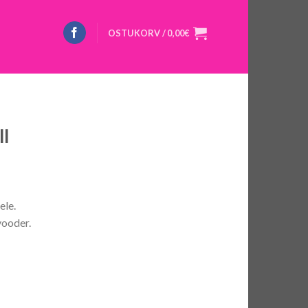
OSTUKORV /
0,00
€
l
ele.
vooder.