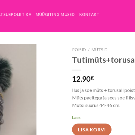
ATSUSPOLIITIKA
MÜÜGITINGIMUSED
KONTAKT
POISID
/
MÜTSID
Tutimüts+torusal
12,90
€
Ilus ja soe müts + torusall poist
Müts paeltega ja sees soe fliis
Mütsi suurus 44-46 cm.
Laos
LISA KORVI