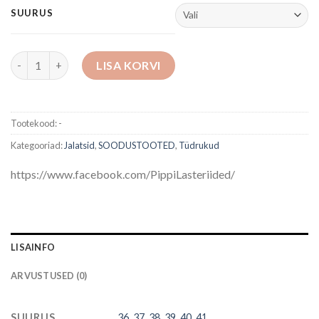
SUURUS
Kevad-sügis jalatsid kogus
LISA KORVI
Tootekood:
-
Kategooriad:
Jalatsid
,
SOODUSTOOTED
,
Tüdrukud
https://www.facebook.com/PippiLasteriided/
LISAINFO
ARVUSTUSED (0)
SUURUS
36
,
37
,
38
,
39
,
40
,
41