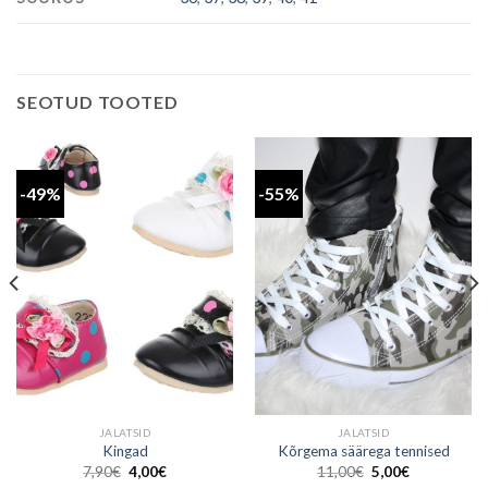
SEOTUD TOOTED
-49%
-55%
JALATSID
JALATSID
Kingad
Kõrgema säärega tennised
Algne
Praegune
Algne
Praegune
7,90
€
4,00
€
11,00
€
5,00
€
hind
hind
hind
hind