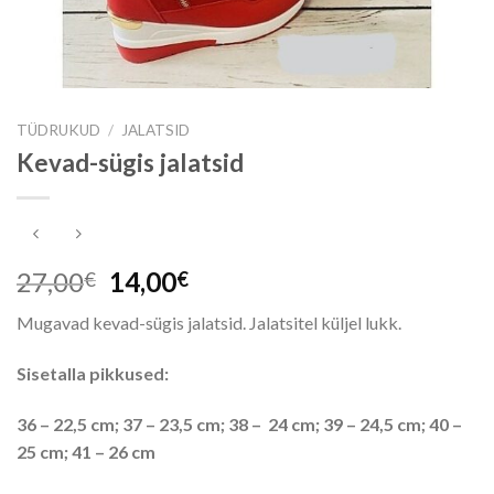
TÜDRUKUD
/
JALATSID
Kevad-sügis jalatsid
Algne
Praegune
27,00
14,00
€
€
hind
hind
Mugavad kevad-sügis jalatsid. Jalatsitel küljel lukk.
oli:
on:
27,00€.
14,00€.
Sisetalla pikkused:
36 – 22,5 cm; 37 – 23,5 cm; 38 – 24 cm; 39 – 24,5 cm; 40 –
25 cm; 41 – 26 cm