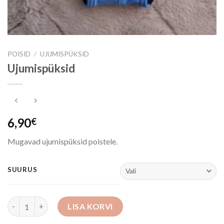
POISID
/
UJUMISPÜKSID
Ujumispüksid
6,90
€
Mugavad ujumispüksid poistele.
SUURUS
Ujumispüksid kogus
LISA KORVI