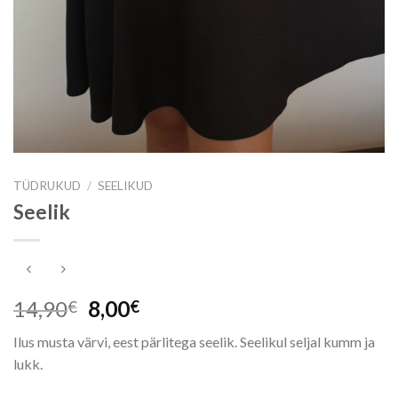
TÜDRUKUD
/
SEELIKUD
Seelik
Algne
Praegune
14,90
8,00
€
€
hind
hind
Ilus musta värvi, eest pärlitega seelik. Seelikul seljal kumm ja
oli:
on:
lukk.
14,90€.
8,00€.