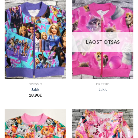
LAOST OTSAS
DRESSID
DRESSID
Jakk
Jakk
18,90
€