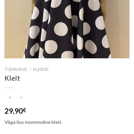
TÜDRUKUD
/
KLEIDID
Kleit
29,90
€
Väga ilus mummuline kleit.