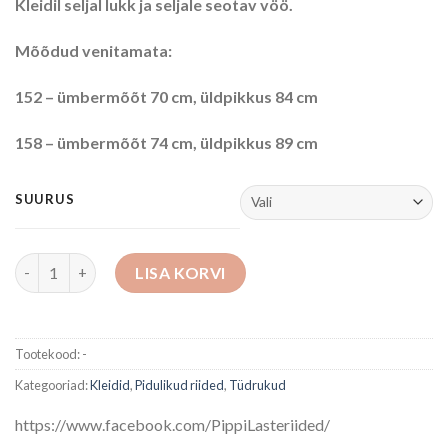
Kleidil seljal lukk ja seljale seotav vöö.
Mõõdud venitamata:
152 – ümbermõõt 70 cm, üldpikkus 84 cm
158 – ümbermõõt 74 cm, üldpikkus 89 cm
SUURUS
Kleit kogus
LISA KORVI
Tootekood:
-
Kategooriad:
Kleidid
,
Pidulikud riided
,
Tüdrukud
https://www.facebook.com/PippiLasteriided/