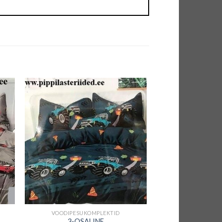
+
VOODIPESUKOMPLEKTID
3-OSALINE