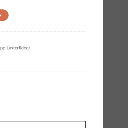
EKT kogus
VI
ppiLasteriided/