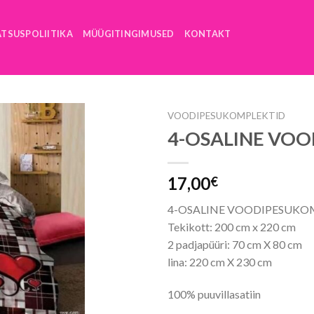
ATSUSPOLIITIKA
MÜÜGITINGIMUSED
KONTAKT
VOODIPESUKOMPLEKTID
4-OSALINE VO
17,00
€
4-OSALINE VOODIPESUKOM
Tekikott: 200 cm x 220 cm
2 padjapüüri: 70 cm X 80 cm
lina: 220 cm X 230 cm
100% puuvillasatiin