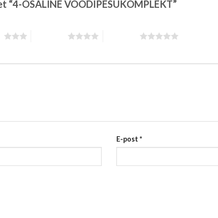
oodet “4-OSALINE VOODIPESUKOMPLEKT”
st
4 tärni 5-st
5 tärni 5-st
E-post
*