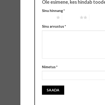
Ole esimene, kes hindab t
Sinu hinnang
*
1 tärn 5-st
2 tärni 5-st
3 tärni 5-
Sinu arvustus
*
Nimetus
*